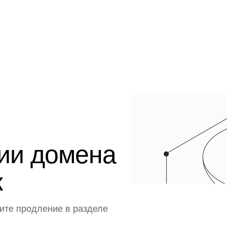
ции домена
к
ите продление в разделе